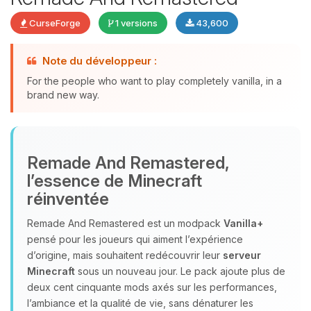
CurseForge
1 versions
43,600
Youpi, enfin quelqu’un pour me
Note du développeur :
parler ! Moi c’est Choupy, ton petit
For the people who want to play completely vanilla, in a
assistant BoxToPlay. Dis-moi ce dont
brand new way.
tu as besoin et je vais remuer mes
petits circuits pour t’aider.
08/08/2026 à 20:06
Remade And Remastered,
l’essence de Minecraft
réinventée
Remade And Remastered est un modpack
Vanilla+
pensé pour les joueurs qui aiment l’expérience
d’origine, mais souhaitent redécouvrir leur
serveur
Minecraft
sous un nouveau jour. Le pack ajoute plus de
deux cent cinquante mods axés sur les performances,
l’ambiance et la qualité de vie, sans dénaturer les