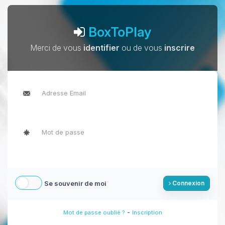
BoxToPlay
Merci de vous
identifier
ou de vous
inscrire
Se souvenir de moi
Connexion
-
Mot de passe oublié ?
Inscription