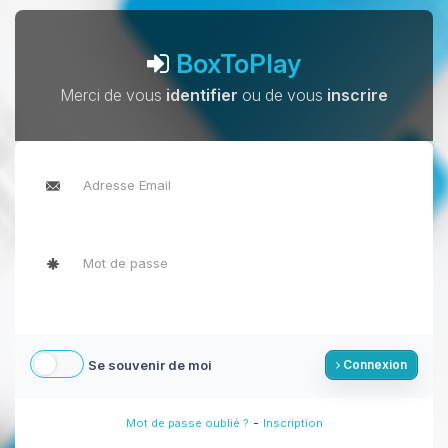
BoxToPlay
Merci de vous
identifier
ou de vous
inscrire
Se souvenir de moi
Connexion
-
Mot de passe oublié ?
Inscription