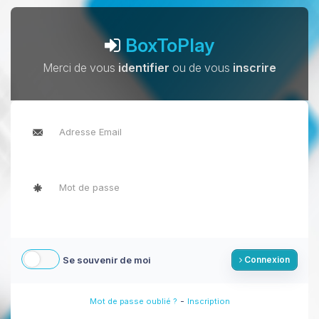
BoxToPlay
Merci de vous
identifier
ou de vous
inscrire
Se souvenir de moi
Connexion
-
Mot de passe oublié ?
Inscription