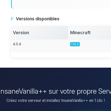
Versions disponibles
Version
Minecraft
4.0.4
1.15.2
r InsaneVanilla++ sur votre propre Ser
Créez votre serveur et installez InsaneVanilla++ en 1 clic !