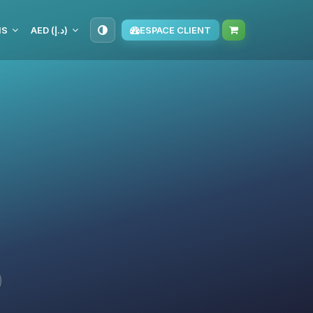
IS
AED (د.إ)
ESPACE CLIENT