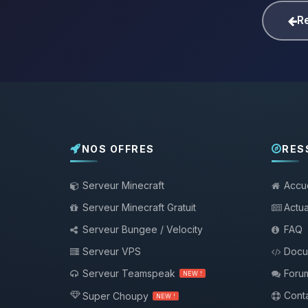
Re
NOS OFFRES
RES
Serveur Minecraft
Accue
Serveur Minecraft Gratuit
Actua
Serveur Bungee / Velocity
FAQ
Serveur VPS
Docu
Serveur Teamspeak
Foru
NEW !
Conta
Super Choupy
NEW !