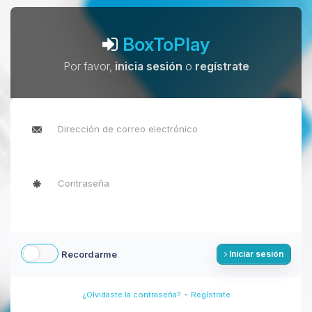
BoxToPlay
Por favor,
inicia sesión
o
regístrate
Recordarme
Iniciar sesión
-
¿Olvidaste la contraseña?
Regístrate