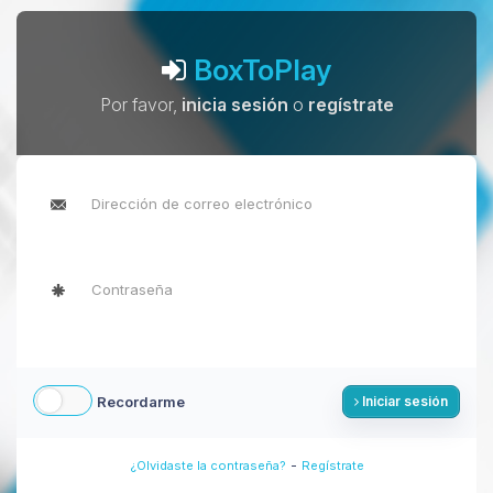
BoxToPlay
Por favor,
inicia sesión
o
regístrate
Recordarme
Iniciar sesión
-
¿Olvidaste la contraseña?
Regístrate