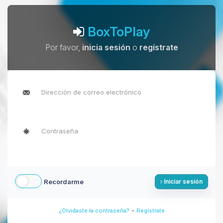
BoxToPlay
Por favor,
inicia sesión
o
regístrate
Recordarme
Iniciar sesión
-
¿Olvidaste la contraseña?
Regístrate