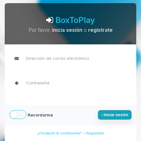
BoxToPlay
Por favor,
inicia sesión
o
regístrate
Recordarme
Iniciar sesión
-
¿Olvidaste la contraseña?
Regístrate