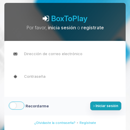
BoxToPlay
Por favor,
inicia sesión
o
regístrate
Recordarme
Iniciar sesión
-
¿Olvidaste la contraseña?
Regístrate