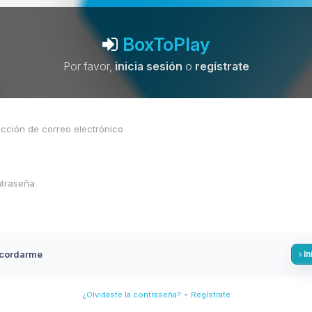
BoxToPlay
Por favor,
inicia sesión
o
regístrate
cordarme
In
-
¿Olvidaste la contraseña?
Regístrate