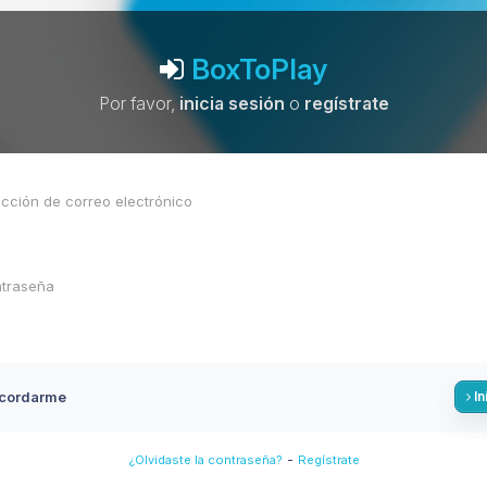
BoxToPlay
Por favor,
inicia sesión
o
regístrate
cordarme
In
-
¿Olvidaste la contraseña?
Regístrate