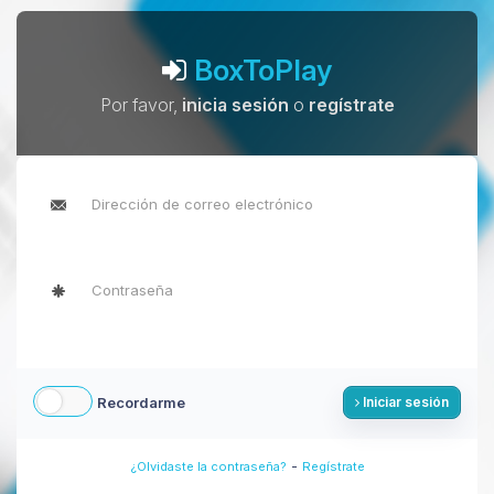
BoxToPlay
Por favor,
inicia sesión
o
regístrate
Recordarme
Iniciar sesión
-
¿Olvidaste la contraseña?
Regístrate