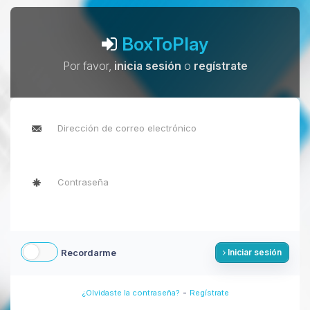
BoxToPlay
Por favor,
inicia sesión
o
regístrate
Recordarme
Iniciar sesión
-
¿Olvidaste la contraseña?
Regístrate