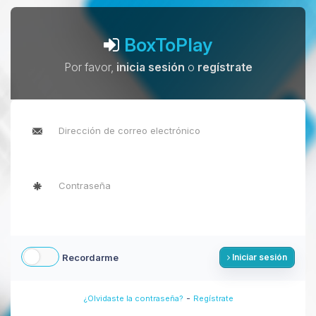
BoxToPlay
Por favor,
inicia sesión
o
regístrate
Recordarme
Iniciar sesión
-
¿Olvidaste la contraseña?
Regístrate