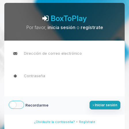
BoxToPlay
Por favor,
inicia sesión
o
regístrate
Recordarme
Iniciar sesión
-
¿Olvidaste la contraseña?
Regístrate