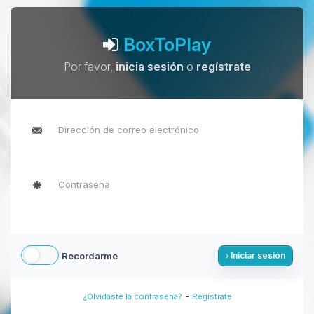
BoxToPlay
Por favor,
inicia sesión
o
regístrate
Recordarme
Iniciar sesión
-
¿Olvidaste la contraseña?
Regístrate