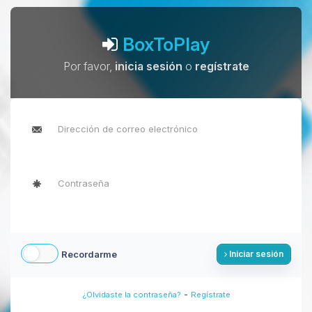
BoxToPlay
Por favor,
inicia sesión
o
regístrate
Recordarme
Iniciar sesión
-
¿Olvidaste la contraseña?
Regístrate