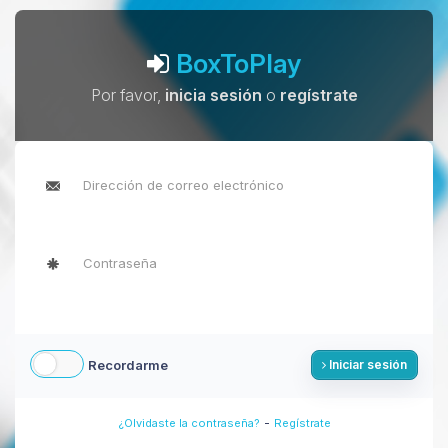
BoxToPlay
Por favor,
inicia sesión
o
regístrate
Recordarme
Iniciar sesión
-
¿Olvidaste la contraseña?
Regístrate