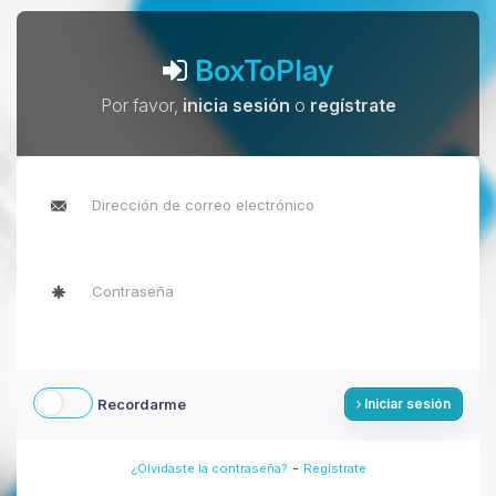
BoxToPlay
Por favor,
inicia sesión
o
regístrate
Recordarme
Iniciar sesión
-
¿Olvidaste la contraseña?
Regístrate