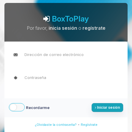
BoxToPlay
Por favor,
inicia sesión
o
regístrate
Recordarme
Iniciar sesión
-
¿Olvidaste la contraseña?
Regístrate