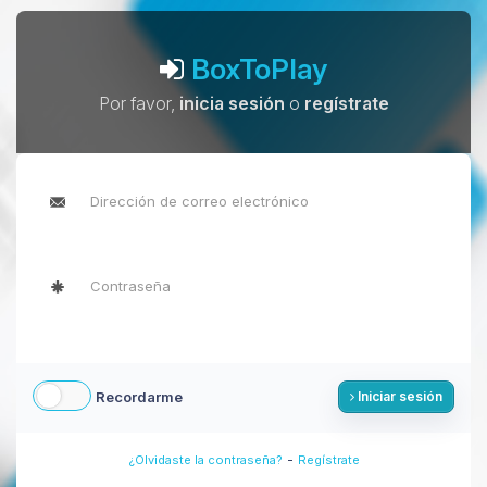
BoxToPlay
Por favor,
inicia sesión
o
regístrate
Recordarme
Iniciar sesión
-
¿Olvidaste la contraseña?
Regístrate