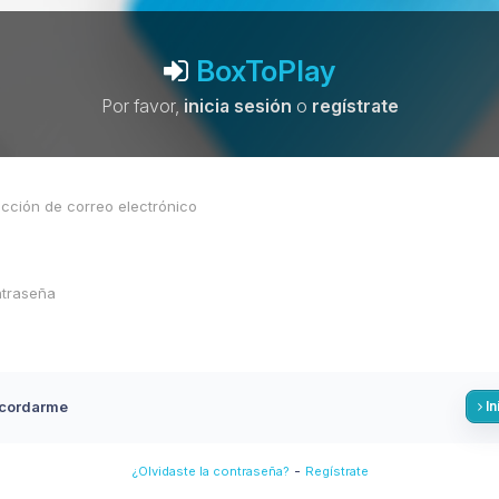
BoxToPlay
Por favor,
inicia sesión
o
regístrate
cordarme
In
-
¿Olvidaste la contraseña?
Regístrate