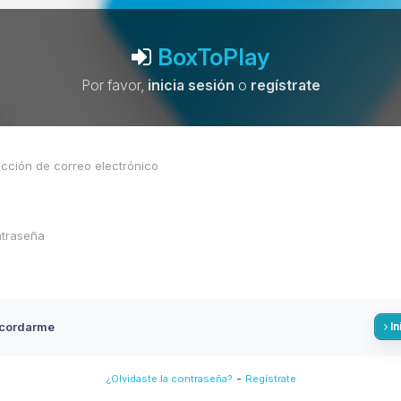
BoxToPlay
Por favor,
inicia sesión
o
regístrate
cordarme
In
-
¿Olvidaste la contraseña?
Regístrate