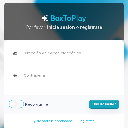
BoxToPlay
Por favor,
inicia sesión
o
regístrate
Recordarme
Iniciar sesión
-
¿Olvidaste la contraseña?
Regístrate