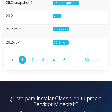
26.3-snapshot-1
26.3-snapshot-1
26.2
26.2
26.2-rc-2
26.2-rc-2
26.2-rc-1
26.2-rc-1
«
1
2
3
4
5
...
69
»
¿Listo para instalar Classic en tu propio
Servidor Minecraft?