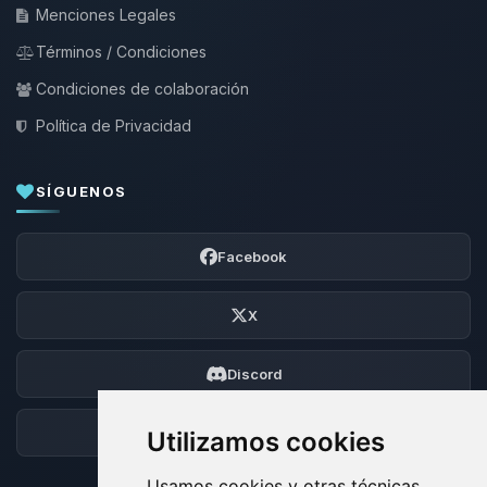
Menciones Legales
Términos / Condiciones
Condiciones de colaboración
Política de Privacidad
SÍGUENOS
Facebook
X
Discord
Foro
Utilizamos cookies
Usamos cookies y otras técnicas