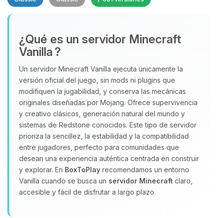
¿Qué es un servidor Minecraft
Vanilla ?
Un servidor Minecraft Vanilla ejecuta únicamente la
versión oficial del juego, sin mods ni plugins que
Yupi, por fin alguien con quien
modifiquen la jugabilidad, y conserva las mecánicas
hablar! Soy Choupy, tu pequeno
originales diseñadas por Mojang. Ofrece supervivencia
asistente de BoxToPlay. Cuentame
y creativo clásicos, generación natural del mundo y
que necesitas y moveré mis
sistemas de Redstone conocidos. Este tipo de servidor
pequenos circuitos para ayudarte.
prioriza la sencillez, la estabilidad y la compatibilidad
07/08/2026 15:00
entre jugadores, perfecto para comunidades que
desean una experiencia auténtica centrada en construir
y explorar. En
BoxToPlay
recomendamos un entorno
Vanilla cuando se busca un
servidor Minecraft
claro,
accesible y fácil de disfrutar a largo plazo.