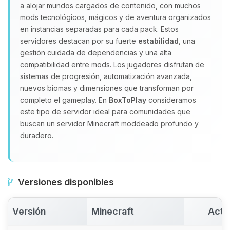
a alojar mundos cargados de contenido, con muchos
Yupi, por fin alguien con quien
mods tecnológicos, mágicos y de aventura organizados
hablar! Soy Choupy, tu pequeno
en instancias separadas para cada pack. Estos
asistente de BoxToPlay. Cuentame
servidores destacan por su fuerte
estabilidad
, una
que necesitas y moveré mis
gestión cuidada de dependencias y una alta
pequenos circuitos para ayudarte.
compatibilidad entre mods. Los jugadores disfrutan de
06/08/2026 11:08
sistemas de progresión, automatización avanzada,
nuevos biomas y dimensiones que transforman por
completo el gameplay. En
BoxToPlay
consideramos
este tipo de servidor ideal para comunidades que
buscan un servidor Minecraft moddeado profundo y
duradero.
Versiones disponibles
Versión
Minecraft
Acti