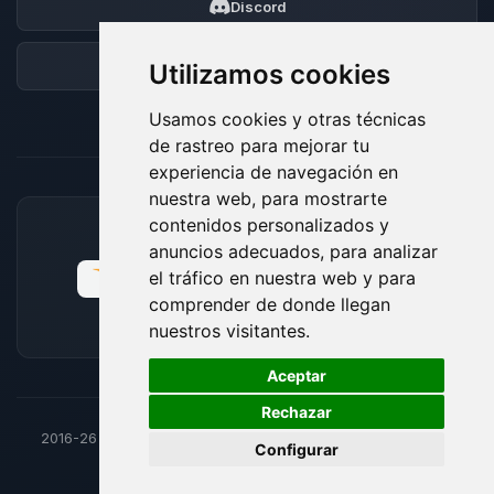
Discord
Foro
Utilizamos cookies
Usamos cookies y otras técnicas
de rastreo para mejorar tu
experiencia de navegación en
nuestra web, para mostrarte
contenidos personalizados y
MÉTODOS DE PAGO ACEPTADOS
anuncios adecuados, para analizar
el tráfico en nuestra web y para
comprender de donde llegan
nuestros visitantes.
🍪
Aceptar
Rechazar
2016-26
© BoxToPlay - Todos los derechos reservados por
Configurar
ByteLogic