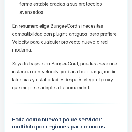
forma estable gracias a sus protocolos
avanzados.
En resumen: elige BungeeCord si necesitas
compatibilidad con plugins antiguos, pero prefiere
Velocity para cualquier proyecto nuevo o red
moderna.
Si ya trabajas con BungeeCord, puedes crear una
Yupi, por fin alguien con quien
instancia con Velocity, probarla bajo carga, medir
hablar! Soy Choupy, tu pequeno
latencias y estabilidad, y después elegir el proxy
asistente de BoxToPlay. Cuentame
que mejor se adapte a tu comunidad.
que necesitas y moveré mis
pequenos circuitos para ayudarte.
09/08/2026 07:53
Folia como nuevo tipo de servidor:
multihilo por regiones para mundos