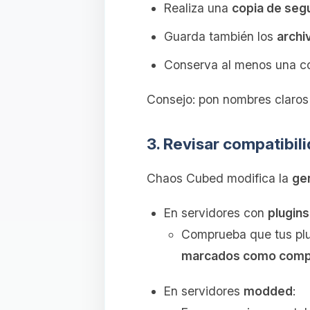
Realiza una
copia de seg
Guarda también los
archi
Conserva al menos una c
Consejo: pon nombres claros
3. Revisar compatibil
Chaos Cubed modifica la
ge
En servidores con
plugins
Comprueba que tus plug
marcados como compa
En servidores
modded
: