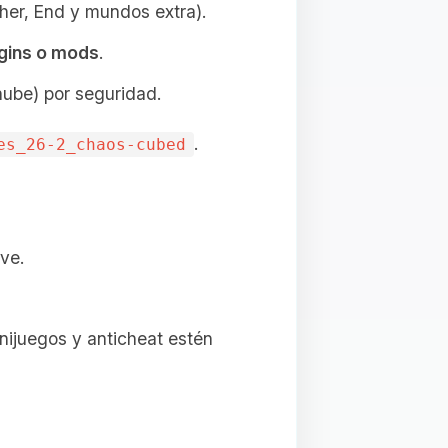
her, End y mundos extra).
gins o mods
.
nube) por seguridad.
.
es_26-2_chaos-cubed
ave.
nijuegos y anticheat estén