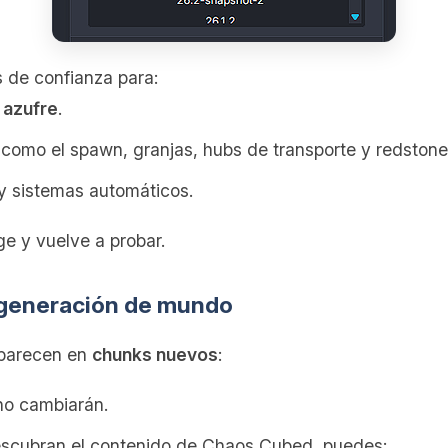
s de confianza para:
 azufre
.
como el spawn, granjas, hubs de transporte y redston
y sistemas automáticos.
e y vuelve a probar.
a generación de mundo
parecen en
chunks nuevos
:
no cambiarán.
escubran el contenido de Chaos Cubed, puedes: