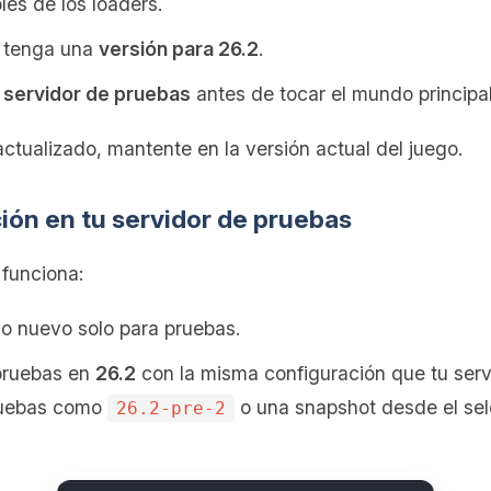
les de los loaders.
d tenga una
versión para 26.2
.
u
servidor de pruebas
antes de tocar el mundo principal
ctualizado, mantente en la versión actual del juego.
ción en tu servidor de pruebas
funciona:
o nuevo solo para pruebas.
 pruebas en
26.2
con la misma configuración que tu serv
pruebas como
o una snapshot desde el sel
26.2-pre-2