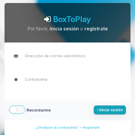
BoxToPlay
Por favor,
inicia sesión
o
regístrate
Recordarme
Iniciar sesión
-
¿Olvidaste la contraseña?
Regístrate