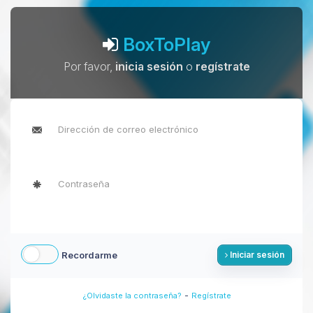
BoxToPlay
Por favor,
inicia sesión
o
regístrate
Recordarme
Iniciar sesión
-
¿Olvidaste la contraseña?
Regístrate