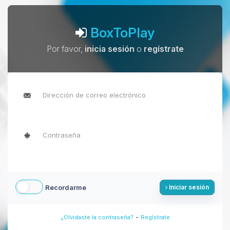
BoxToPlay
Por favor,
inicia sesión
o
regístrate
Recordarme
Iniciar sesión
-
¿Olvidaste la contraseña?
Regístrate