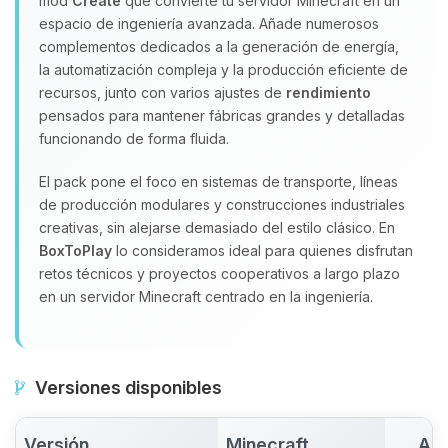
mod
Create
que convierte tu servidor Minecraft en un
espacio de ingeniería avanzada. Añade numerosos
complementos dedicados a la generación de energía,
la automatización compleja y la producción eficiente de
recursos, junto con varios ajustes de
rendimiento
pensados para mantener fábricas grandes y detalladas
funcionando de forma fluida.
El pack pone el foco en sistemas de transporte, líneas
de producción modulares y construcciones industriales
creativas, sin alejarse demasiado del estilo clásico. En
BoxToPlay
lo consideramos ideal para quienes disfrutan
retos técnicos y proyectos cooperativos a largo plazo
en un servidor Minecraft centrado en la ingeniería.
Versiones disponibles
Versión
Minecraft
Act