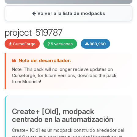
Volver a la lista de modpacks
Yupi, por fin alguien con quien
hablar! Soy Choupy, tu pequeno
project-519787
asistente de BoxToPlay. Cuentame
que necesitas y moveré mis
CurseForge
5 versiones
888,960
pequenos circuitos para ayudarte.
08/08/2026 21:40
Nota del desarrollador:
Note: This pack will no longer recieve updates on
Curseforge, for future versions, download the pack
from Modrinth!
Create+ [Old], modpack
centrado en la automatización
Create+ [Old] es un modpack construido alrededor del