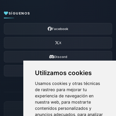
SÍGUENOS
Facebook
X
Discord
Foro
Utilizamos cookies
Usamos cookies y otras técnicas
de rastreo para mejorar tu
experiencia de navegación en
nuestra web, para mostrarte
contenidos personalizados y
MÉTODOS DE PAGO ACEPTADOS
anuncios adecuados, para analizar