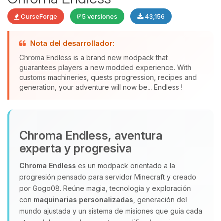
CurseForge
5 versiones
43,156
Nota del desarrollador:
Chroma Endless is a brand new modpack that
guarantees players a new modded experience. With
Yupi, por fin alguien con quien
customs machineries, quests progression, recipes and
hablar! Soy Choupy, tu pequeno
generation, your adventure will now be... Endless !
asistente de BoxToPlay. Cuentame
que necesitas y moveré mis
pequenos circuitos para ayudarte.
09/08/2026 10:05
Chroma Endless, aventura
experta y progresiva
Chroma Endless
es un modpack orientado a la
progresión pensado para servidor Minecraft y creado
por Gogo08. Reúne magia, tecnología y exploración
con
maquinarias personalizadas
, generación del
mundo ajustada y un sistema de misiones que guía cada