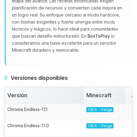
etapa del avance. Las recetas modificadas exigen
planificación de recursos y convierten cada mejora en
un logro real. Su enfoque cercano al modo hardcore,
con biomas exigentes y fuerte sinergia entre mods
técnicos y mágicos, lo hace ideal para comunidades
que buscan desafío estructurado. En
BoxToPlay
lo
consideramos una base excelente para un servidor
Minecraft duradero y memorable.
Versiones disponibles
Versión
Minecraft
A
Chroma Endless-1.1.1
1.16.5 - Forge
Chroma Endless-1.1.0
1.16.5 - Forge