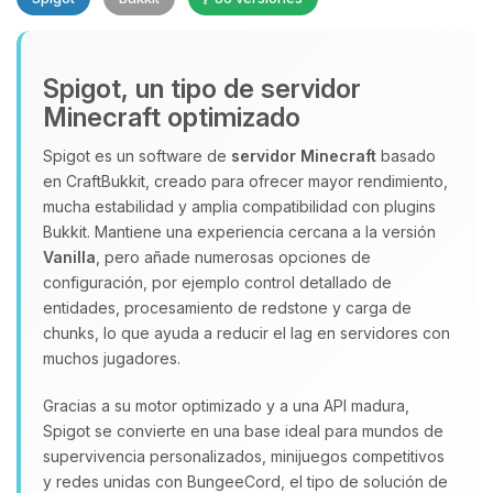
Spigot, un tipo de servidor
Minecraft optimizado
Spigot es un software de
servidor Minecraft
basado
en CraftBukkit, creado para ofrecer mayor rendimiento,
Yupi, por fin alguien con quien
mucha estabilidad y amplia compatibilidad con plugins
hablar! Soy Choupy, tu pequeno
Bukkit. Mantiene una experiencia cercana a la versión
asistente de BoxToPlay. Cuentame
Vanilla
, pero añade numerosas opciones de
que necesitas y moveré mis
configuración, por ejemplo control detallado de
pequenos circuitos para ayudarte.
entidades, procesamiento de redstone y carga de
chunks, lo que ayuda a reducir el lag en servidores con
07/08/2026 04:32
muchos jugadores.
Gracias a su motor optimizado y a una API madura,
Spigot se convierte en una base ideal para mundos de
supervivencia personalizados, minijuegos competitivos
y redes unidas con BungeeCord, el tipo de solución de