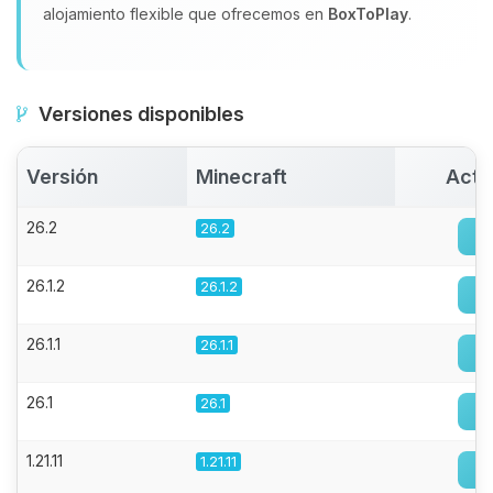
alojamiento flexible que ofrecemos en
BoxToPlay
.
Versiones disponibles
Versión
Minecraft
Acti
26.2
26.2
26.1.2
26.1.2
26.1.1
26.1.1
26.1
26.1
1.21.11
1.21.11