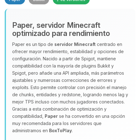
Paper, servidor Minecraft
optimizado para rendimiento
Paper es un tipo de
servidor Minecraft
centrado en
ofrecer mayor rendimiento, estabilidad y opciones de
Yupi, por fin alguien con quien
configuración. Nacido a partir de Spigot, mantiene
hablar! Soy Choupy, tu pequeno
compatibilidad con la mayoría de plugins Bukkit y
asistente de BoxToPlay. Cuentame
Spigot, pero añade una API ampliada, más parámetros
que necesitas y moveré mis
ajustables y numerosas correcciones de errores y
pequenos circuitos para ayudarte.
exploits. Esto permite controlar con precisión el manejo
07/08/2026 04:33
de chunks, entidades y redstone, logrando menos lag y
mejor TPS incluso con muchos jugadores conectados.
Gracias a esta combinación de optimización y
compatibilidad,
Paper
se ha convertido en una opción
muy recomendada para los servidores que
administramos en
BoxToPlay
.