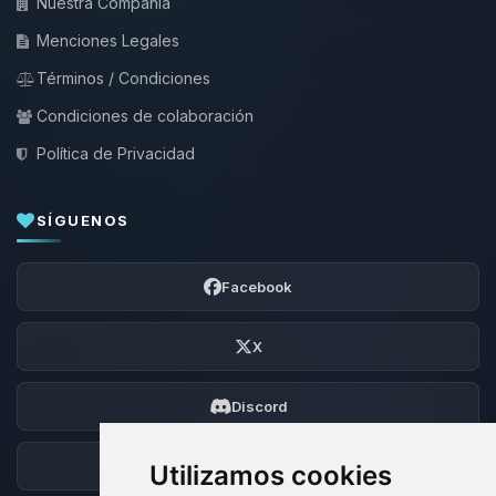
Nuestra Compañía
Menciones Legales
Términos / Condiciones
Condiciones de colaboración
Política de Privacidad
SÍGUENOS
Facebook
X
Discord
Foro
Utilizamos cookies