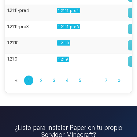
1.21.11-pre4
1.21.11-pre4
1.21.11-pre3
1.21.11-pre3
1.21.10
1.21.10
1.21.9
1.21.9
«
1
2
3
4
5
...
7
»
¿Listo para instalar Paper en tu propio
Servidor Minecraft?