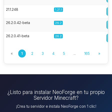
21.1.248
1.21.1
26.2.0.42-beta
26.2
26.2.0.41-beta
26.2
«
1
2
3
4
5
...
165
»
¿Listo para instalar NeoForge en tu propio
Servidor Minecraft?
¡Crea tu servidor e instala NeoForge con 1 clic!