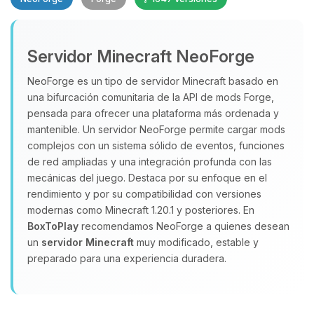
Servidor Minecraft NeoForge
NeoForge es un tipo de servidor Minecraft basado en
una bifurcación comunitaria de la API de mods Forge,
pensada para ofrecer una plataforma más ordenada y
Yupi, por fin alguien con quien
hablar! Soy Choupy, tu pequeno
mantenible. Un servidor NeoForge permite cargar mods
asistente de BoxToPlay. Cuentame
complejos con un sistema sólido de eventos, funciones
que necesitas y moveré mis
de red ampliadas y una integración profunda con las
pequenos circuitos para ayudarte.
mecánicas del juego. Destaca por su enfoque en el
rendimiento y por su compatibilidad con versiones
07/08/2026 17:34
modernas como Minecraft 1.20.1 y posteriores. En
BoxToPlay
recomendamos NeoForge a quienes desean
un
servidor Minecraft
muy modificado, estable y
preparado para una experiencia duradera.