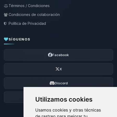
Términos / Condiciones
Condiciones de colaboración
Política de Privacidad
SÍGUENOS
Facebook
X
Discord
Foro
Utilizamos cookies
Usamos cookies y otras técnicas
de rastreo para mejorar tu