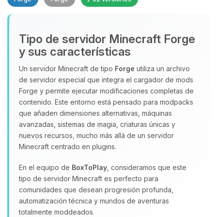
Tipo de servidor Minecraft Forge
y sus características
Un servidor Minecraft de tipo
Forge
utiliza un archivo
de servidor especial que integra el cargador de mods
Yupi, por fin alguien con quien
Forge y permite ejecutar modificaciones completas de
hablar! Soy Choupy, tu pequeno
contenido. Este entorno está pensado para modpacks
asistente de BoxToPlay. Cuentame
que añaden dimensiones alternativas, máquinas
que necesitas y moveré mis
avanzadas, sistemas de magia, criaturas únicas y
pequenos circuitos para ayudarte.
nuevos recursos, mucho más allá de un servidor
08/08/2026 15:55
Minecraft centrado en plugins.
En el equipo de
BoxToPlay
, consideramos que este
tipo de servidor Minecraft es perfecto para
comunidades que desean progresión profunda,
automatización técnica y mundos de aventuras
totalmente moddeados.