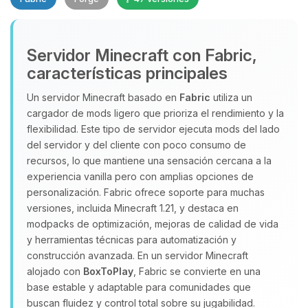
Servidor Minecraft con Fabric,
características principales
Un servidor Minecraft basado en
Fabric
utiliza un
cargador de mods ligero que prioriza el rendimiento y la
Yupi, por fin alguien con quien
flexibilidad. Este tipo de servidor ejecuta mods del lado
hablar! Soy Choupy, tu pequeno
del servidor y del cliente con poco consumo de
asistente de BoxToPlay. Cuentame
recursos, lo que mantiene una sensación cercana a la
que necesitas y moveré mis
experiencia vanilla pero con amplias opciones de
pequenos circuitos para ayudarte.
personalización. Fabric ofrece soporte para muchas
06/08/2026 08:25
versiones, incluida Minecraft 1.21, y destaca en
modpacks de optimización, mejoras de calidad de vida
y herramientas técnicas para automatización y
construcción avanzada. En un servidor Minecraft
alojado con
BoxToPlay
, Fabric se convierte en una
base estable y adaptable para comunidades que
buscan fluidez y control total sobre su jugabilidad.