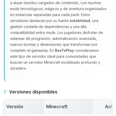
a alojar mundos cargados de contenido, con muchos
Yupi, por fin alguien con quien
mods tecnológicos, mágicos y de aventura organizados
hablar! Soy Choupy, tu pequeno
en instancias separadas para cada pack. Estos
asistente de BoxToPlay. Cuentame
servidores destacan por su fuerte
estabilidad
, una
que necesitas y moveré mis
gestión cuidada de dependencias y una alta
pequenos circuitos para ayudarte.
compatibilidad entre mods. Los jugadores disfrutan de
08/08/2026 07:44
sistemas de progresión, automatización avanzada,
nuevos biomas y dimensiones que transforman por
completo el gameplay. En
BoxToPlay
consideramos
este tipo de servidor ideal para comunidades que
buscan un servidor Minecraft moddeado profundo y
duradero.
Versiones disponibles
Versión
Minecraft
Acti