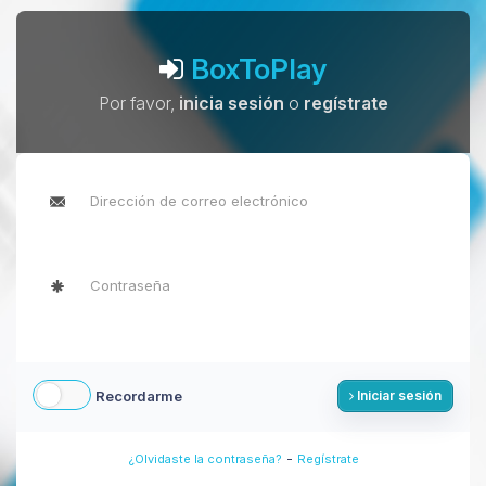
BoxToPlay
Por favor,
inicia sesión
o
regístrate
Recordarme
Iniciar sesión
-
¿Olvidaste la contraseña?
Regístrate