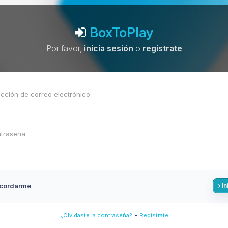
BoxToPlay
Por favor,
inicia sesión
o
regístrate
cordarme
In
-
¿Olvidaste la contraseña?
Regístrate