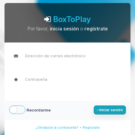
BoxToPlay
Por favor,
inicia sesión
o
regístrate
Recordarme
Iniciar sesión
-
¿Olvidaste la contraseña?
Regístrate