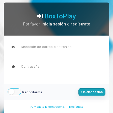
BoxToPlay
Por favor,
inicia sesión
o
regístrate
Recordarme
Iniciar sesión
-
¿Olvidaste la contraseña?
Regístrate