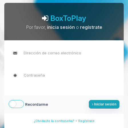
BoxToPlay
Por favor,
inicia sesión
o
regístrate
Recordarme
Iniciar sesión
-
¿Olvidaste la contraseña?
Regístrate