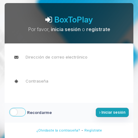
BoxToPlay
Por favor,
inicia sesión
o
regístrate
Recordarme
Iniciar sesión
-
¿Olvidaste la contraseña?
Regístrate