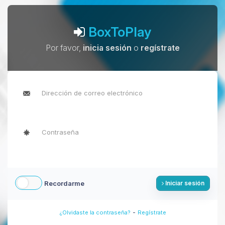
BoxToPlay
Por favor,
inicia sesión
o
regístrate
Recordarme
Iniciar sesión
-
¿Olvidaste la contraseña?
Regístrate