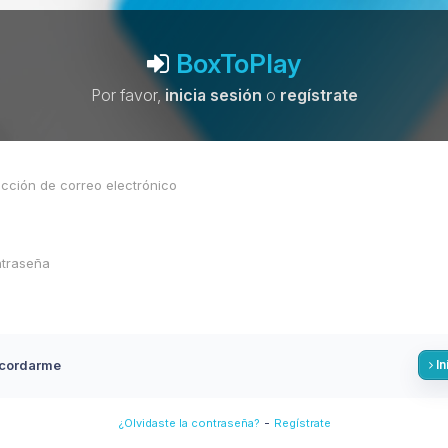
BoxToPlay
Por favor,
inicia sesión
o
regístrate
cordarme
In
-
¿Olvidaste la contraseña?
Regístrate