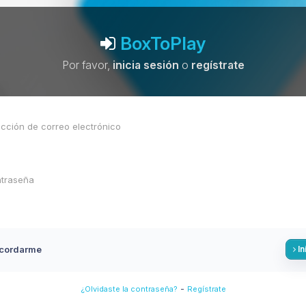
BoxToPlay
Por favor,
inicia sesión
o
regístrate
cordarme
In
-
¿Olvidaste la contraseña?
Regístrate