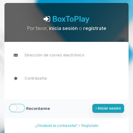
BoxToPlay
Por favor,
inicia sesión
o
regístrate
Recordarme
Iniciar sesión
-
¿Olvidaste la contraseña?
Regístrate